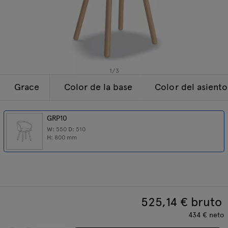
Lámparas
Consultas
Oferta
Tamo
Todos los muebles
1
/
3
Grace
Color de la base
Color del asiento
GRP10
W:
550
D:
510
H:
800
mm
525,14
€ bruto
434
€
neto