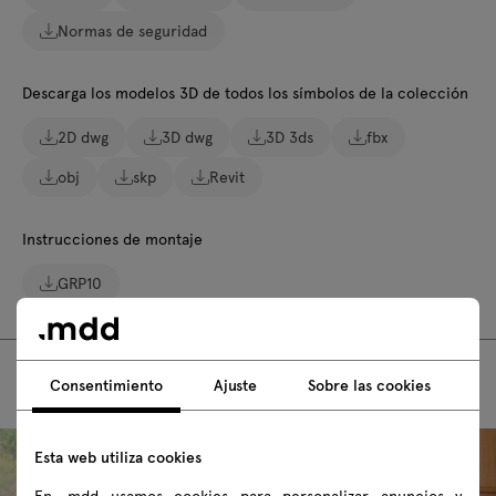
Normas de seguridad
Descarga los modelos 3D de todos los símbolos de la colección
2D dwg
3D dwg
3D 3ds
fbx
obj
skp
Revit
Instrucciones de montaje
GRP10
Consentimiento
Ajuste
Sobre las cookies
Esta web utiliza cookies
En .mdd usamos cookies para personalizar anuncios y