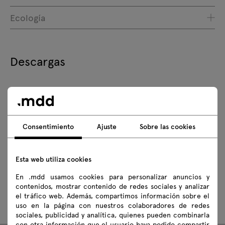
Ecología
Descargas
Descargar
Fotos
Lookbook
Catálogos
Consentimiento
Ajuste
Sobre las cookies
Normas de seguridad
Esta web utiliza cookies
Descarga los modelos 3D de todos los símbolos de la colección
En .mdd usamos cookies para personalizar anuncios y
2D dwg
3D dwg
3D 3ds
fbx
contenidos, mostrar contenido de redes sociales y analizar
el tráfico web. Además, compartimos información sobre el
obj
skp
BIM
Revit
uso en la página con nuestros colaboradores de redes
sociales, publicidad y analítica, quienes pueden combinarla
con otra información que el usuario haya podido compartir