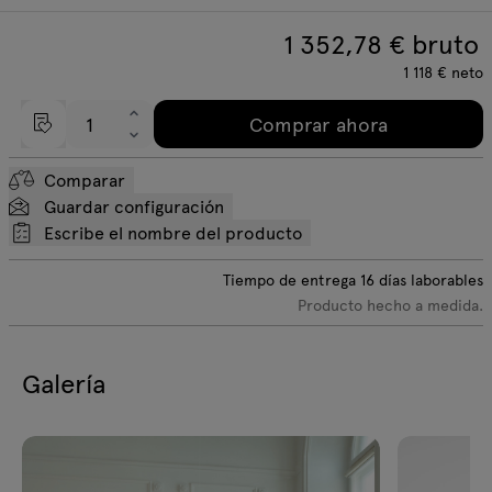
1 352,78
€ bruto
1 118
€
neto
Comprar ahora
Comparar
Guardar configuración
Escribe el nombre del producto
Tiempo de entrega
16
días laborables
Producto hecho a medida.
Galería