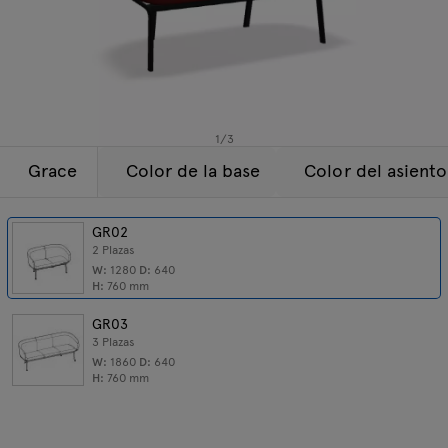
Lámparas
Consultas
Oferta
Tamo
Todos los muebles
1
/
3
Grace
Color de la base
Color del asiento
GR02
2 Plazas
W:
1280
D:
640
H:
760
mm
GR03
3 Plazas
W:
1860
D:
640
H:
760
mm