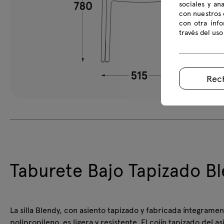
sociales y an
con nuestros 
con otra inf
través del uso
Rec
Taburete Bajo Tapizado B
La silla Blendy, con asiento tapizado y fabricada íntegrame
polipropileno, es ligera y resistente. El cojín tapizado del a