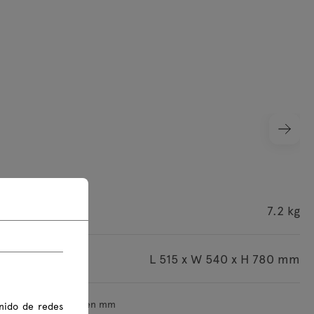
roducto
7.2 kg
s del paquete
L 515 x W 540 x H 780 mm
ensiones se indican en mm
nido de redes