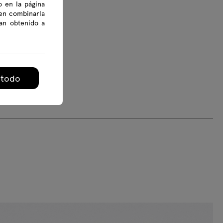
o en la página
den combinarla
an obtenido a
 todo