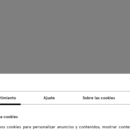
Peso del p
timiento
Ajuste
Sobre las cookies
Dimensione
za cookies
Todas las dim
os cookies para personalizar anuncios y contenidos, mostrar conte