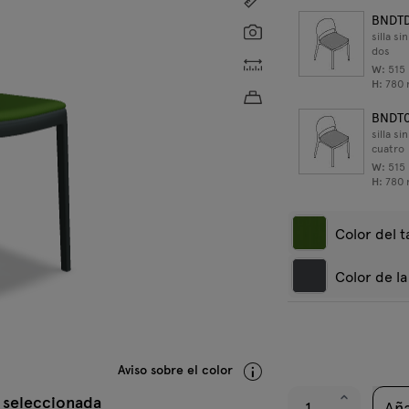
BNDT
Screenshot
silla s
dos
Dimensiones personaliz
W:
515
H:
780
Peso aproximado del p
BNDT
silla s
cuatro
W:
515
H:
780
Color del 
Color de la
Nem
Negro RAL
A
9005
7
Aviso sobre el color
 seleccionada
Aña