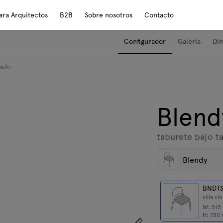
ara Arquitectos
B2B
Sobre nosotros
Contacto
Configurador
Galería
Di
zado
Blend
taburete bajo t
Blendy
BNDTS
silla s
W:
515
H:
780
Mostrar dimensiones