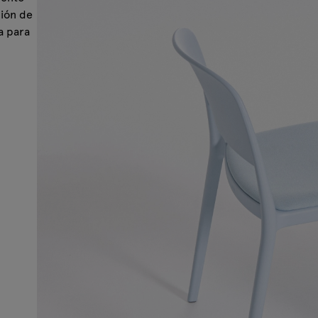
ción de
a para