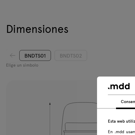
Dimensiones
BNDTS01
BNDTS02
Elige un símbolo
Consen
Esta web utili
En .mdd usam