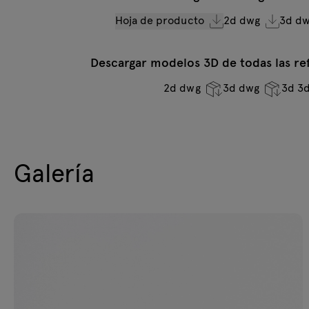
Hoja de producto
2d dwg
3d d
Descargar modelos 3D de todas las ref
2d dwg
3d dwg
3d 3
Galería