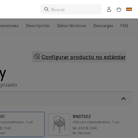
mensiones
Descripción
Datos técnicos
Descargas
FAQ
Configurar producto no estándar
y
apizado
01
BNDTS02
in reposabrazos, 1 ud.
silla con reposabrazos, 1 ud.
D:
540
W:
650
D:
540
mm
H:
780
mm