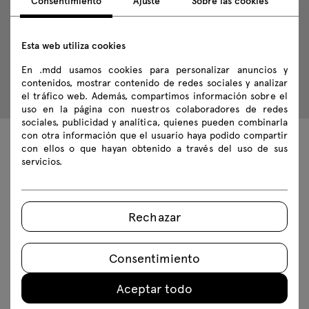
Consentimiento
Ajuste
Sobre las cookies
Esta web utiliza cookies
En .mdd usamos cookies para personalizar anuncios y
contenidos, mostrar contenido de redes sociales y analizar
el tráfico web. Además, compartimos información sobre el
uso en la página con nuestros colaboradores de redes
sociales, publicidad y analítica, quienes pueden combinarla
con otra información que el usuario haya podido compartir
con ellos o que hayan obtenido a través del uso de sus
Datos técnicos
servicios.
Rechazar
Especificación técnica
Acabados
Consentimiento
Ecología
Aceptar todo