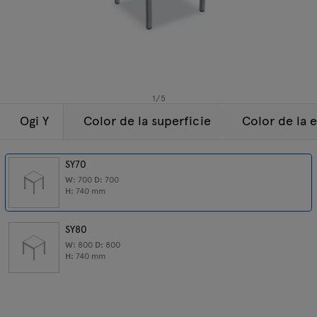
Lámparas
Consultas
Oferta
Tamo
Todos los muebles
1
/
5
Ogi Y
Color de la superficie
Color de la 
SY70
W:
700
D:
700
H:
740
mm
SY80
W:
800
D:
800
H:
740
mm