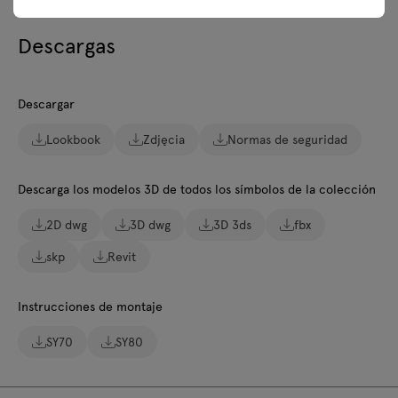
Descargas
Descargar
Lookbook
Zdjęcia
Normas de seguridad
Descarga los modelos 3D de todos los símbolos de la colección
2D dwg
3D dwg
3D 3ds
fbx
skp
Revit
Instrucciones de montaje
SY70
SY80