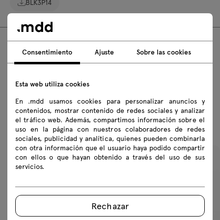
BLK3P14
Consentimiento
Ajuste
Sobre las cookies
FAQ
Esta web utiliza cookies
En .mdd usamos cookies para personalizar anuncios y
contenidos, mostrar contenido de redes sociales y analizar
Productos recomendados
el tráfico web. Además, compartimos información sobre el
uso en la página con nuestros colaboradores de redes
sociales, publicidad y analítica, quienes pueden combinarla
con otra información que el usuario haya podido compartir
con ellos o que hayan obtenido a través del uso de sus
servicios.
Rechazar