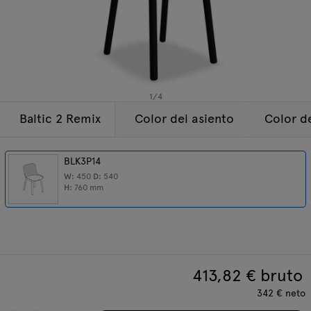
Lámparas
Consultas
Oferta
Tamo
Todos los muebles
1
/
4
Baltic 2 Remix
Color del asiento
Color de
BLK3P14
W:
450
D:
540
H:
760
mm
413,82
€ bruto
342
€
neto