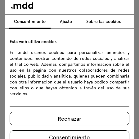
Datos técnicos
Consentimiento
Ajuste
Sobre las cookies
Especificación técnica
Esta web utiliza cookies
Acabados
En .mdd usamos cookies para personalizar anuncios y
contenidos, mostrar contenido de redes sociales y analizar
el tráfico web. Además, compartimos información sobre el
Ecología
uso en la página con nuestros colaboradores de redes
sociales, publicidad y analítica, quienes pueden combinarla
con otra información que el usuario haya podido compartir
con ellos o que hayan obtenido a través del uso de sus
Descargas
servicios.
Descargar
Rechazar
Lookbook
Fotos
Normas de seguridad
Consentimiento