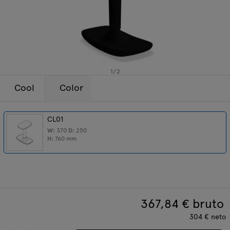
Lámparas
Consultas
Oferta
Tamo
Todos los muebles
1
/
2
Cool
Color
CL01
W:
370
D:
250
H:
760
mm
367,84
€ bruto
304
€
neto