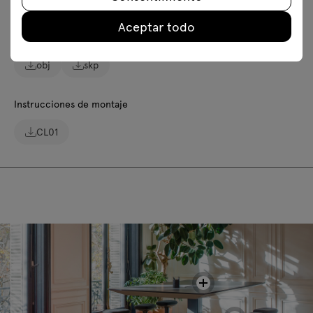
Descarga los modelos 3D de todos los símbolos de la colección
Aceptar todo
2D dwg
3D dwg
3D 3ds
fbx
obj
skp
Instrucciones de montaje
CL01