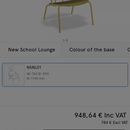
Lamps
Enquiries
Offer
Tamo
All furniture
1
/
4
New School Lounge
Colour of the base
C
N5NL01
W:
760
D:
850
H:
1140
mm
948,64
€ Inc VAT
784
€
Excl VAT