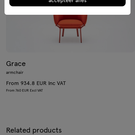
Grace
armchair
From 934.8 EUR Inc VAT
From 760 EUR Excl VAT
Related products