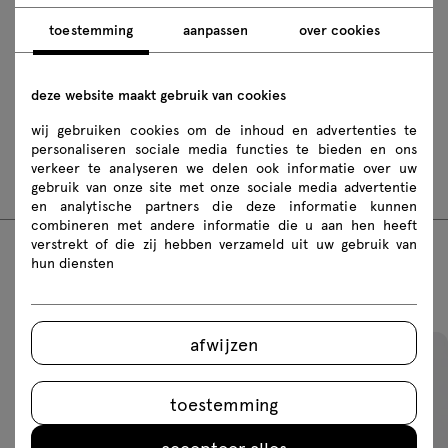
Photos
Lookbook
Catalogue
toestemming
aanpassen
over cookies
Safety rules
Download 3D-modellen van alle symbolen uit de collectie
deze website maakt gebruik van cookies
wij gebruiken cookies om de inhoud en advertenties te
2D dwg
3D dwg
3D 3ds
fbx
personaliseren sociale media functies te bieden en ons
verkeer te analyseren we delen ook informatie over uw
skp
Revit
gebruik van onze site met onze sociale media advertentie
en analytische partners die deze informatie kunnen
combineren met andere informatie die u aan hen heeft
verstrekt of die zij hebben verzameld uit uw gebruik van
hun diensten
Featured products
afwijzen
toestemming
accepteer alles